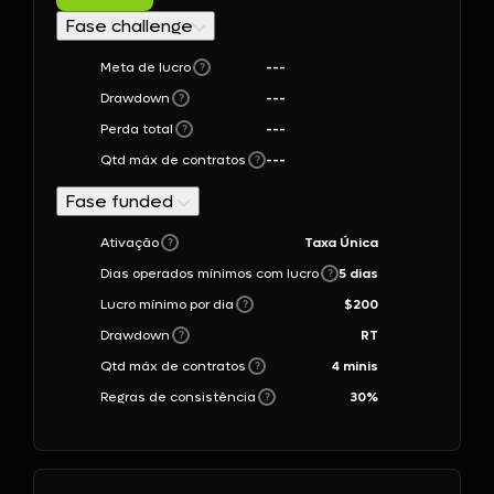
Fase challenge
Meta de lucro
---
?
Drawdown
---
?
Perda total
---
?
Qtd máx de contratos
---
?
Fase funded
Ativação
Taxa Única
?
Dias operados mínimos com lucro
5
dias
?
Lucro mínimo por dia
$
200
?
Drawdown
RT
?
Qtd máx de contratos
4 minis
?
Regras de consistência
30
%
?