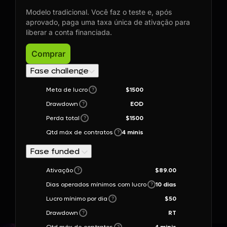
Modelo tradicional. Você faz o teste e, após
aprovado, paga uma taxa única de ativação para
liberar a conta financiada.
Comprar
Fase challenge
Meta de lucro
$1500
?
Drawdown
EOD
?
Perda total
$1500
?
Qtd máx de contratos
4 minis
?
Fase funded
Ativação
$89.00
?
Dias operados mínimos com lucro
10
dias
?
Lucro mínimo por dia
$
50
?
Drawdown
RT
?
?