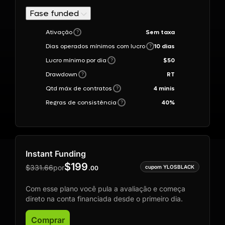
Fase funded
Ativação
Sem taxa
?
Dias operados mínimos com lucro
10
dias
?
Lucro mínimo por dia
$
50
?
Drawdown
RT
?
Qtd máx de contratos
4 minis
?
Regras de consistência
40
%
?
Instant Funding
$
199
$
331.66
por
.
00
Com esse plano você pula a avaliação e começa
direto na conta financiada desde o primeiro dia.
Comprar