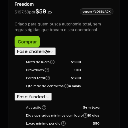
Freedom
$
59
$
197.50
por
.
25
Criado para quem busca autonomia total, sem
regras rígidas que travam o seu operacional
Comprar
Fase challenge
Meta de lucro
$1500
?
Drawdown
EOD
?
Perda total
$1200
?
Qtd máx de contratos
4 minis
?
Fase funded
Ativação
Sem taxa
?
Dias operados mínimos com lucro
10
dias
?
Lucro mínimo por dia
$
50
?