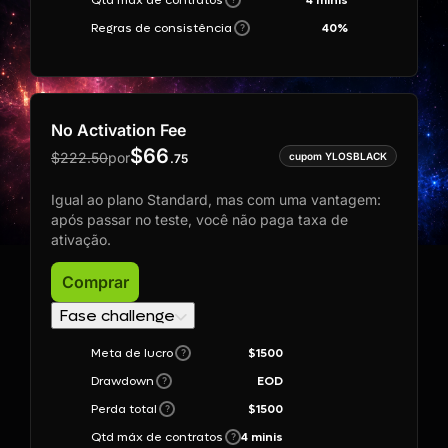
Qtd máx de contratos
4 minis
Regras de consistência
40
%
?
No Activation Fee
$
66
$
222.50
por
.
75
Igual ao plano Standard, mas com uma vantagem:
após passar no teste, você não paga taxa de
ativação.
Comprar
Fase challenge
Meta de lucro
$1500
?
Drawdown
EOD
?
Perda total
$1500
?
Qtd máx de contratos
4 minis
?